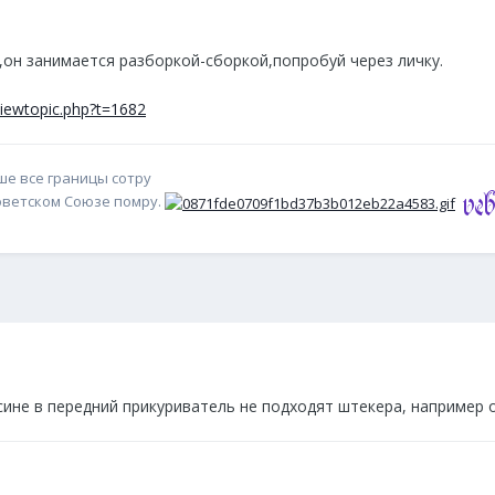
о,он занимается разборкой-сборкой,попробуй через личку.
viewtopic.php?t=1682
уше все границы сотру
Советском Союзе помру.
сине в передний прикуриватель не подходят штекера, например от