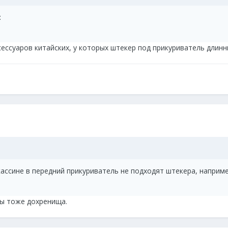
:
сессуаров китайских, у которых штекер под прикуриватель длинны
ассине в передний прикуриватель не подходят штекера, например
ны тоже дохренища.