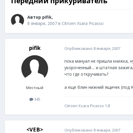
Передний прикуриватель
Автор
pifik
,
8 января, 2007
в
Citroen Xsara Picasso
pifik
Опубликовано
8 января, 2007
пока мануал не пришла книжка, н
укороченный.... и штатная зажига
что где откручивать?
а еще блин нижний ящичек (под К
Местный
345
Citroen Xsara Picasso 1.8
<VEB>
Опубликовано
8 января, 2007