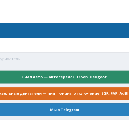
куриватель
Сиал Авто — автосервис Citroen|Peugeot
изельные двигатели — чип тюнинг, отключение: EGR, FAP, AdBl
Мы в Telegram