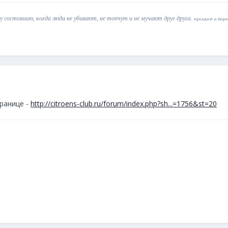
 состоянию, когда люди не убивают, не топчут и не мучают друг друга.
Аркадий и Борис
транице -
http://citroens-club.ru/forum/index.php?sh...=1756&st=20