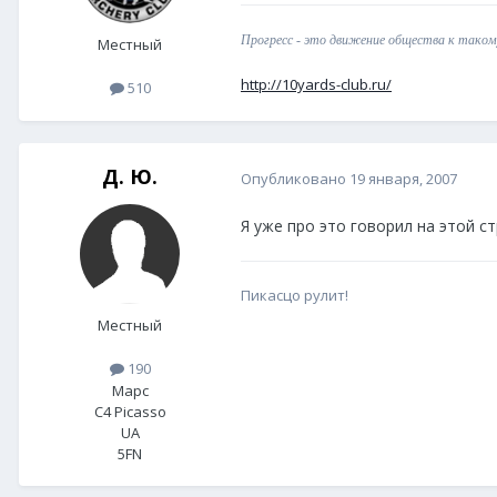
Прогресс - это движение общества к такому
Местный
http://10yards-club.ru/
510
Д. Ю.
Опубликовано
19 января, 2007
Я уже про это говорил на этой с
Пикасцо рулит!
Местный
190
Марс
C4 Picasso
UA
5FN