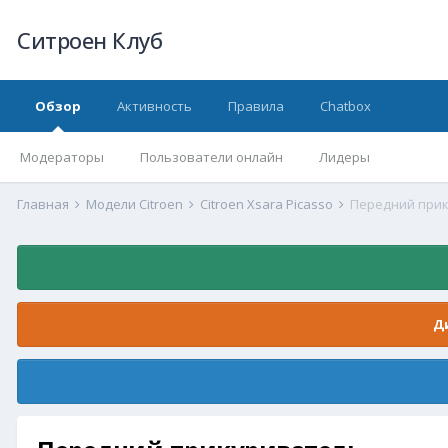
Ситроен Клуб
Обзор
Активность
Правила
Chatbox
Модераторы
Пользователи онлайн
Лидеры
Главная
Модели Citroen
Citroen Xsara Picasso
Передний при
Д