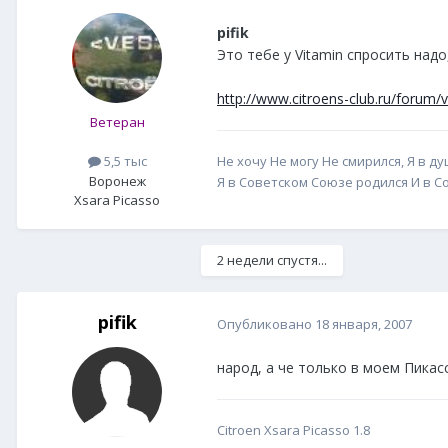
pifik
Это тебе у Vitamin спросить над
http://www.citroens-club.ru/forum/
Ветеран
Не хочу Не могу Не смирился, Я в д
5,5 тыс
Воронеж
Я в Советском Союзе родился И в 
Xsara Picasso
2 недели спустя...
pifik
Опубликовано
18 января, 2007
народ, а че только в моем Пикас
Citroen Xsara Picasso 1.8