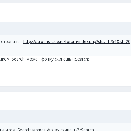
 странице -
http://citroens-club.ru/forum/index.php?sh...=1756&st=20
иком :Search: может фотку скинешь? :Search:
ьником :Search: может фотку скинешь? :Search: