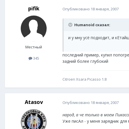
pifik
Опубликовано
18 января, 2007
Humanoid сказал:
и у мну усё подходит, и кЕта
Местный
последний пример, купил попогре
345
задний более глубокий
Citroen Xsara Picasso 1.8
Atasov
Опубликовано
18 января, 2007
народ, а че только в моем Пикасс
Уже писАл - у меня зарядник для 