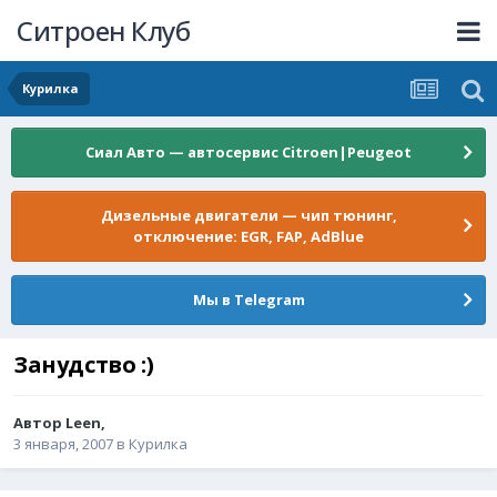
Ситроен Клуб
Курилка
Сиал Авто — автосервис Citroen|Peugeot
Дизельные двигатели — чип тюнинг,
отключение: EGR, FAP, AdBlue
Мы в Telegram
Занудство :)
Автор
Leen
,
3 января, 2007
в
Курилка