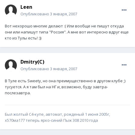
Leen
Опубликовано
3 января, 2007
Вот нехорошо многие делают :( Или вообще не пишут откуда
они или напишут типа "Россия". А мне вот интересно вдруг еще
кто из Тулы есть! :))
Dmitry(C)
Опубликовано
3 января, 2007
В Туле есть Sweety, но она преимущественно в другом клубе ;)
тусуется. А я там был на НГ и, возможно, буду завтра-
послезавтра.
Был жолтый С4-купе, автомат, рожденый 1 июня 2005г,
х570ма177 теперь ярко-синий Пыж 308 2010 года