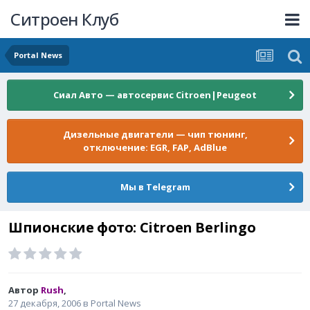
Ситроен Клуб
Portal News
Сиал Авто — автосервис Citroen|Peugeot
Дизельные двигатели — чип тюнинг,
отключение: EGR, FAP, AdBlue
Мы в Telegram
Шпионские фото: Citroen Berlingo
Автор
Rush
,
27 декабря, 2006
в
Portal News