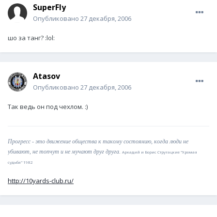
SuperFly
Опубликовано
27 декабря, 2006
шо за танг? :lol:
Atasov
Опубликовано
27 декабря, 2006
Так ведь он под чехлом. :)
Прогресс - это движение общества к такому состоянию, когда люди не
убивают, не топчут и не мучают друг друга.
Аркадий и Борис Стругацкие "Хромая
судьба" 1982
http://10yards-club.ru/