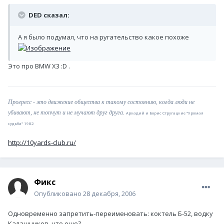
DED сказал:
А я было подумал, что на ругательство какое похоже
Это про BMW X3 :D .
Прогресс - это движение общества к такому состоянию, когда люди не
убивают, не топчут и не мучают друг друга.
Аркадий и Борис Стругацкие "Хромая
судьба" 1982
http://10yards-club.ru/
Фикс
Опубликовано
28 декабря, 2006
Одновременно запретить-переименовать: коктель Б-52, водку
Калашников, что еще?