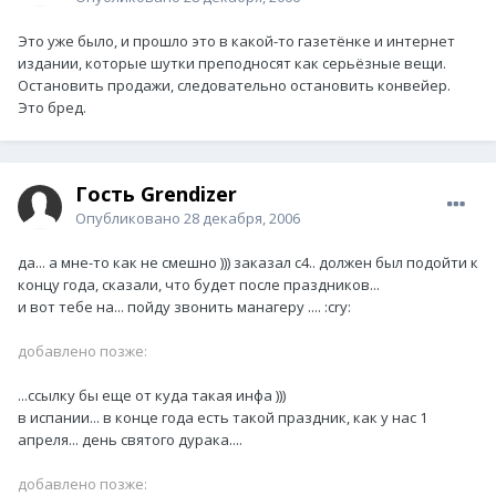
Это уже было, и прошло это в какой-то газетёнке и интернет
издании, которые шутки преподносят как серьёзные вещи.
Остановить продажи, следовательно остановить конвейер.
Это бред.
Гость Grendizer
Опубликовано
28 декабря, 2006
да... а мне-то как не смешно ))) заказал с4.. должен был подойти к
концу года, сказали, что будет после праздников...
и вот тебе на... пойду звонить манагеру .... :cry:
добавлено позже:
...ссылку бы еще от куда такая инфа )))
в испании... в конце года есть такой праздник, как у нас 1
апреля... день святого дурака....
добавлено позже: