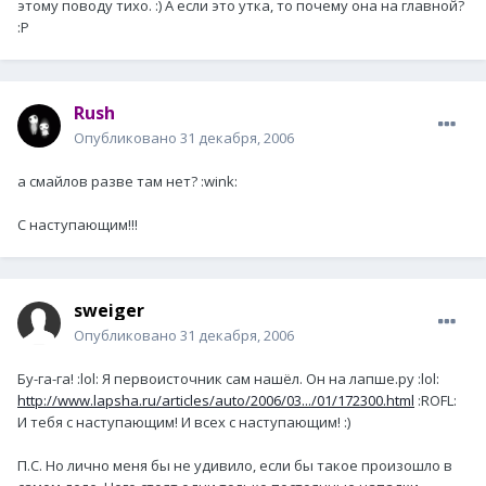
этому поводу тихо. :) А если это утка, то почему она на главной?
:P
Rush
Опубликовано
31 декабря, 2006
а смайлов разве там нет? :wink:
С наступающим!!!
sweiger
Опубликовано
31 декабря, 2006
Бу-га-га! :lol: Я первоисточник сам нашёл. Он на лапше.ру :lol:
http://www.lapsha.ru/articles/auto/2006/03.../01/172300.html
:ROFL:
И тебя с наступающим! И всех с наступающим! :)
П.С. Но лично меня бы не удивило, если бы такое произошло в