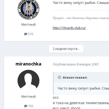
Часто вижу силуэт рыбки. Слышал
Прогресс - это движение общества к такому
Местный
http://10yards-club.ru/
510
2 недели спустя...
miranochka
Опубликовано
8 января, 2007
Atasov сказал:
Часто вижу силуэт рыбки. Слы
Местный
ого
я тока на девятках тюнингованных
156
вот дают! :shock: