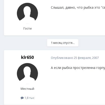
Слышал, давно, что рыбка это "с
Гости
1 месяц спустя...
klr650
Опубликовано
25 февраля, 2007
А если рыбка простреленна горпу
Местный
1,8 тыс