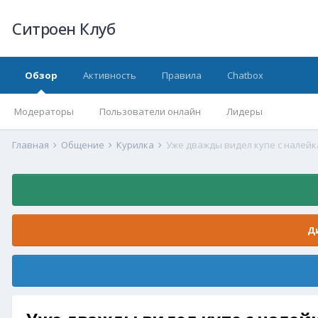
Ситроен Клуб
Обзор
Активность
Правила
Chatbox
Модераторы
Пользователи онлайн
Лидеры
Главная
Общение
Курилка
Уже дважды видел купе с налейк
Д