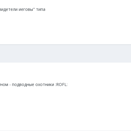
видетели иеговы" типа
ном - подводные охотники :ROFL: