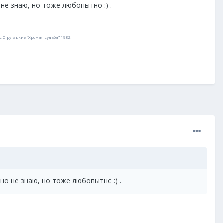
не знаю, но тоже любопытно :) .
 Стругацкие "Хромая судьба" 1982
но не знаю, но тоже любопытно :) .