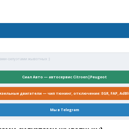
ами-силуэтами жывотных :)
Сиал Авто — автосервис Citroen|Peugeot
изельные двигатели — чип тюнинг, отключение: EGR, FAP, AdBl
Мы в Telegram