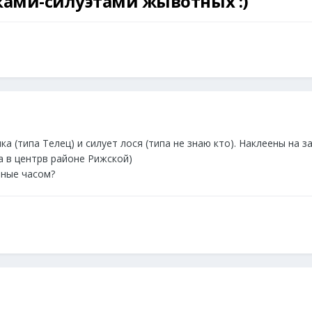
ками-силуэтами жывотных :)
а (типа Телец) и силует лося (типа не знаю кто). Наклеены на за
а в центрв районе Рижской)
тные часом?