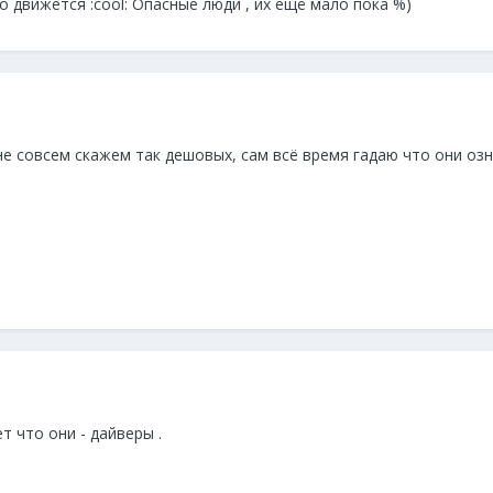
о движется :cool: Опасные люди , их ещё мало пока %)
е совсем скажем так дешовых, сам всё время гадаю что они озн
ет что они - дайверы .