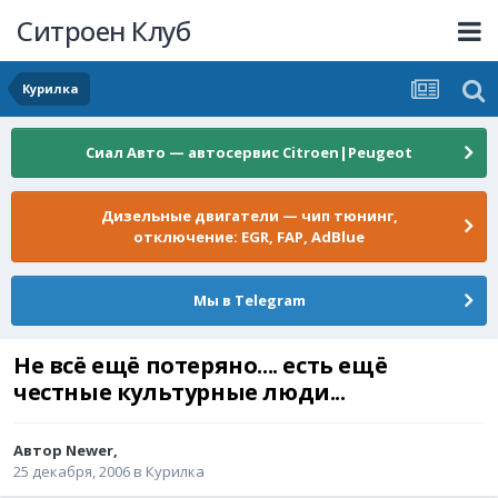
Ситроен Клуб
Курилка
Сиал Авто — автосервис Citroen|Peugeot
Дизельные двигатели — чип тюнинг,
отключение: EGR, FAP, AdBlue
Мы в Telegram
Не всё ещё потеряно.... есть ещё
честные культурные люди...
Автор
Newer
,
25 декабря, 2006
в
Курилка