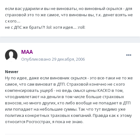
если вас ударили и вы не виноваты, но виновный скрылся - для
страховой это то же самое, что виновны вы, т.к. денег взять не
с кого....
не с ДПС же брать!?! :lol: хотя идея.... :roll:
MAA
Опубликовано
29 декабря, 2006
Newer
Ну по идее, даже если виновник скрылся - это все-таки не то же
самое, что сам виноват в ДТП. Страховой конечно не с кого
компенсировать ущерб - но ведь смысл цены КАСКО в том,
чтооднивлетают на деньги в том числе больше страховых
взносов, но много других, кто либо вообще не попадает в ДТП
или попадает на небольшие суммы. Так что тут видимо уже
политика конкретных траховых компаний. Правда как к этому
относится Росгосстрах, я пока не знаю.