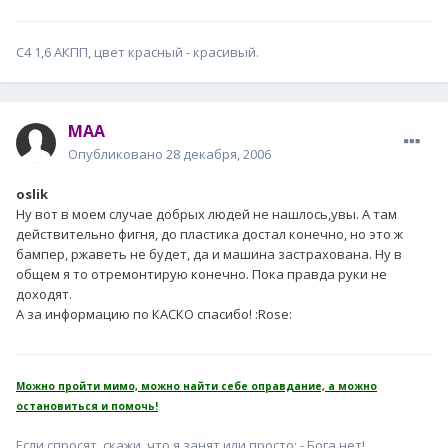
С4 1,6 АКПП, цвет красный - красивый.
MAA
Опубликовано
28 декабря, 2006
oslik
Ну вот в моем случае добрых людей не нашлось,увы. А там
действительно фигня, до пластика достал конечно, но это ж
бампер, ржаветь не будет, да и машина застрахована. Ну в
общем я то отремонтирую конечно. Пока правда руки не
доходят.
А за информацию по КАСКО спасибо! :Rose:
Можно пройти мимо, можно найти себе оправдание, а можно
остановиться и помочь!
Если спросят, скажи, что я занят или просто: - Бога нет!