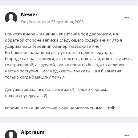
Newer
Опубликовано
25 декабря, 2006
Прихожу вчера к машине - визиточка под дворником, на
обратной стороне записка следующего содержания:"Это я
ударила ваш передний бампер, позвоните мне"
На бампере царапины до грунта, но в целом - ерунда....
И вроде как расстроился, что мол вот, опять гаи, опять эта муть
со страховкой, а с другой, как-то приятно было, что человек
честно поступил.... мог ведь сесть и уехать.... а я б заметил
только когда б машину помыл.....
Девушка оказалась на таком же с4, только чёрном....
нашли друг друга.... 8)
короче, есть ещё честные люди не испорченные.... :roll:
Alptraum