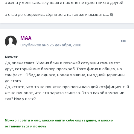
а жена у меня самая лучшая и нах мне не нужен нихто другой
а с гаи договорились сёдня встать так же и вызвать.... 8)
MAA
Опубликовано
25 декабря, 2006
Newer
Да, впечатляет. У меня блин в похожей ситуации слинял тот
друг, который мне бампер проскреб. Тоже фигня в общем, но
сам факт... Обидно однако, новая машина, ни одной царапины
до этого.
Да, кстати, что-то не понятно про повышающий коэффициент. Я
же не виноват, что эта зараза слиняла. Это в какой компании
так? Или у всех?
Можно пройти мимо, можно найти себе оправдание, а можно
остановиться и помочь!