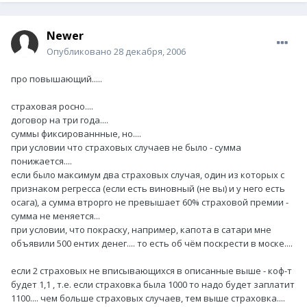
Newer
Опубликовано
28 декабря, 2006
про повышающий.....
страховая росно....
договор на три года....
суммы фиксированнные, но....
при условии что страховых случаев не было - сумма
понижается....
если было максимум два страховых случая, один из которых с
признаком регресса (если есть виновный (не вы) и у него есть
осага), а сумма втрорго не превышает 60% страховой премии -
сумма не меняется...
при условии, что покраску, например, капота в сатари мне
объявили 500 ентих денег.... то есть об чём поскрести в моске....
если 2 страховых не вписывающихся в описанные выше - коф-т
будет 1,1 , т.е. если страховка была 1000 то надо будет заплатит
1100.... чем больше страховых случаев, тем выше страховка....