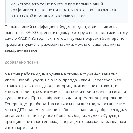
Да, кстати, что-то не понятно про повышающий
коэффициент. Я же не виноват, что эта зараза слиняла.
Это в какой компании так? Или у всех?
Повышающий коэффициент будет введен, если стоимость
выплат по КАСКО превысит сумму, которую вы заплатили за эту
самую КАСКУ. За год. Так что, если сумма покраски бампера не
превысит суммы страховой премии, можно с гаишниками не
заморачиваться
добавлено позже:
У нас на работе один водила на стоянке случайно зацепил
дверь новой Сузуки, не знаю, правда, какой. Посмотрел, что
"только грязь снял", даже, говорит, вмятины не осталось, и
свалил. Через три часа ему позвонили из ГАИ и сказали когда и
куда явиться. Права забрали, выдали временное разрешение.
Теперь ждет разбора. Насколько мне известно, за оставление
места ДТП прав могут лишить. Вот так, нашлись добрые люди. А
оставил бы запиську, все обошлось бы, т.к. мужик с Сузуки, в
принципе, не в претензиях, говорит, что замажет карандашом
и все нормально.