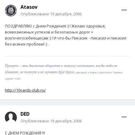
Atasov
Опубликовано
19 декабря, 2006
ПОЗДРАВЛЯЮ с Днем Рождения :) ! Желаю здоровья,
всевозможных успехов и безопасных дорог +
всегочегосебеещесам :) ! И что-бы Пикасик - пикасил и пикасил
без всяких проблем! :) .
Прогресс - это движение общества к такому состоянию, когда люди не
убивают, не топчут и не мучают друг друга.
Аркадий и Борис Стругацкие "Хромая
судьба" 1982
http://10yards-club.ru/
DED
Опубликовано
19 декабря, 2006
С ДНЕМ РОЖДЕНИЯ !!!