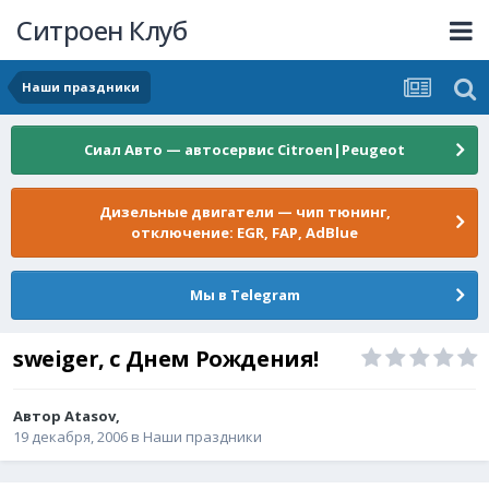
Ситроен Клуб
Наши праздники
Сиал Авто — автосервис Citroen|Peugeot
Дизельные двигатели — чип тюнинг,
отключение: EGR, FAP, AdBlue
Мы в Telegram
sweiger, с Днем Рождения!
Автор
Atasov
,
19 декабря, 2006
в
Наши праздники