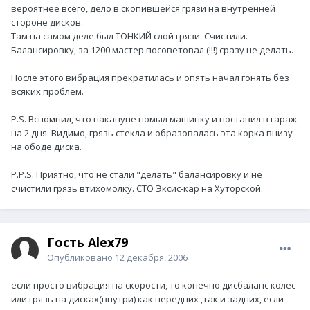
вероятнее всего, дело в скопившейся грязи на внутренней
стороне дисков.
Там на самом деле был ТОНКИЙ слой грязи. Счистили.
Балансировку, за 1200 мастер посоветовал (!!!) сразу не делать.
После этого вибрация прекратилась и опять начал гонять без
всяких проблем.
P.S. Вспомнил, что накануне помыл машинку и поставил в гараж
на 2 дня. Видимо, грязь стекла и образовалась эта корка внизу
на ободе диска.
P.P.S. Приятно, что не стали "делать" балансировку и не
счистили грязь втихомолку. СТО Эксис-кар на Хуторской.
Гость Alex79
Опубликовано
12 декабря, 2006
если просто вибрация на скорости, то конечно дисбаланс колес
или грязь на дисках(внутри) как передних ,так и задних, если