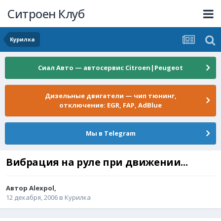
Ситроен Клуб
Курилка
Сиал Авто — автосервис Citroen|Peugeot
Дизельные двигатели — чип тюнинг,
отключение: EGR, FAP, AdBlue
Мы в Telegram
Вибрация на руле при движении...
Автор
Alexpol
,
12 декабря, 2006
в
Курилка