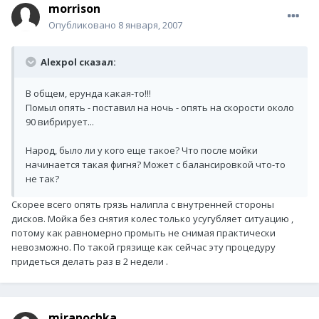
morrison
Опубликовано
8 января, 2007
Alexpol сказал:
В общем, ерунда какая-то!!!
Помыл опять - поставил на ночь - опять на скорости около
90 вибрирует...
Народ, было ли у кого еще такое? Что после мойки
начинается такая фигня? Может с балансировкой что-то
не так?
Скорее всего опять грязь налипла с внутренней стороны
дисков. Мойка без снятия колес только усугубляет ситуацию ,
потому как равномерно промыть не снимая практически
невозможно. По такой грязище как сейчас эту процедуру
придеться делать раз в 2 недели .
miranochka