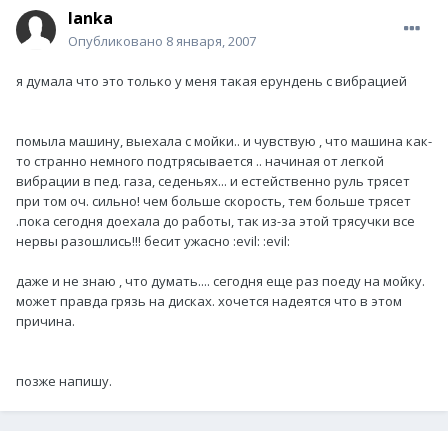
lanka
Опубликовано
8 января, 2007
я думала что это только у меня такая ерундень с вибрацией
помыла машину, выехала с мойки.. и чувствую , что машина как-
то странно немного подтрясывается .. начиная от легкой
вибрации в пед. газа, седеньях... и естейственно руль трясет
при том оч. сильно! чем больше скорость, тем больше трясет
.пока сегодня доехала до работы, так из-за этой трясучки все
нервы разошлись!!! бесит ужасно :evil: :evil:
даже и не знаю , что думать.... сегодня еще раз поеду на мойку.
может правда грязь на дисках. хочется надеятся что в этом
причина.
позже напишу.