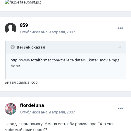
859
Опубликовано
9 апреля, 2007
BerSek сказал:
http://www.totalformat.com/trailers/data/5...kater_movie.mpg
Лови
Битая ссылка :cool:
flordeluna
Опубликовано
9 апреля, 2007
Народ, я вам помогу. У меня есть оба ролика про С4, а еще
любимый ролик про С5.