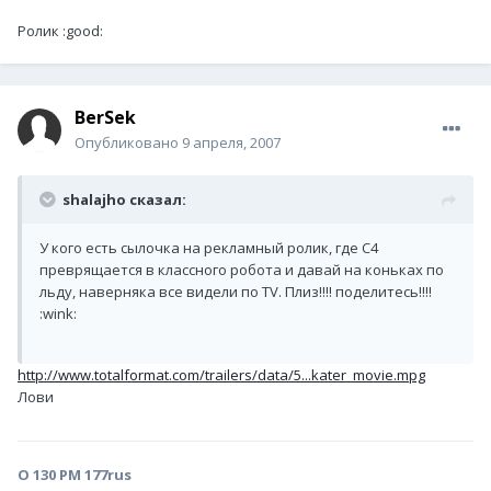
Ролик :good:
BerSek
Опубликовано
9 апреля, 2007
shalajho сказал:
У кого есть сылочка на рекламный ролик, где C4
преврящается в классного робота и давай на коньках по
льду, наверняка все видели по TV. Плиз!!!! поделитесь!!!!
:wink:
http://www.totalformat.com/trailers/data/5...kater_movie.mpg
Лови
О 130 РМ 177rus