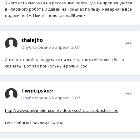
У кого есть сылочка на рекламный ролик, где C4 преврящается
в классного робота и давай на коньках по льду, наверняка все
видели по TV. Плиз!!!! поделитесь!!!! :wink:
shalajho
Опубликовано
5 апреля, 2007
А тот который по льду катиться нету, так чтоб можно было
скачать? Вот это прикольный ролик! :cool:
Twintipskier
Опубликовано
5 апреля, 2007
http://www.dailymotion.com/video/xxci2_cit...t-sebastien-loe
моя любимая реклама С4 :о)))