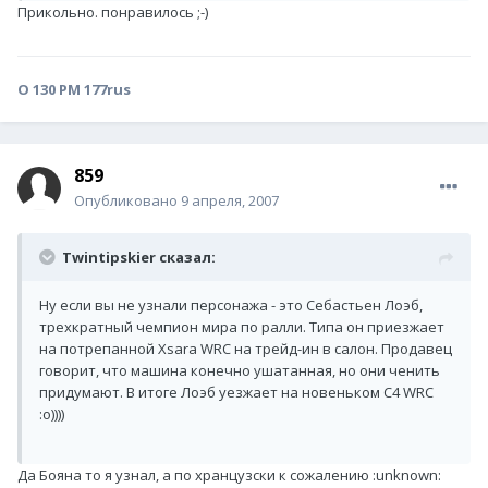
Прикольно. понравилось ;-)
О 130 РМ 177rus
859
Опубликовано
9 апреля, 2007
Twintipskier сказал:
Ну если вы не узнали персонажа - это Себастьен Лоэб,
трехкратный чемпион мира по ралли. Типа он приезжает
на потрепанной Xsara WRC на трейд-ин в салон. Продавец
говорит, что машина конечно ушатанная, но они ченить
придумают. В итоге Лоэб уезжает на новеньком С4 WRC
:о))))
Да Бояна то я узнал, а по хранцузски к сожалению :unknown: