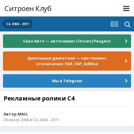
Ситроен Клуб
С4, 2004 - 2011
Сиал Авто — автосервис Citroen|Peugeot
Дизельные двигатели — чип тюнинг,
отключение: EGR, FAP, AdBlue
Мы в Telegram
Рекламные ролики С4
Автор
MAU
,
26 июня, 2006
в
С4, 2004 - 2011