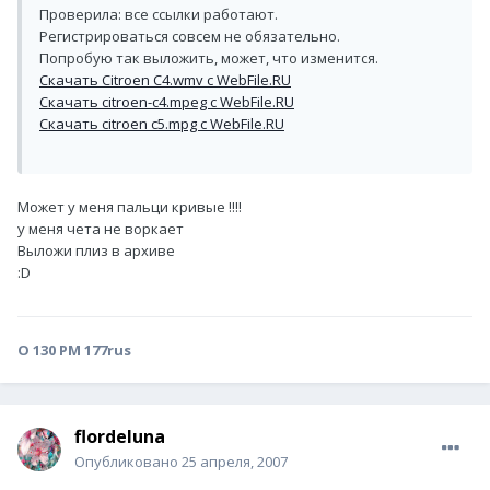
Проверила: все ссылки работают.
Регистрироваться совсем не обязательно.
Попробую так выложить, может, что изменится.
Скачать Citroen C4.wmv с WebFile.RU
Скачать citroen-c4.mpeg с WebFile.RU
Скачать citroen c5.mpg с WebFile.RU
Может у меня пальци кривые !!!!
у меня чета не воркает
Выложи плиз в архиве
:D
О 130 РМ 177rus
flordeluna
Опубликовано
25 апреля, 2007