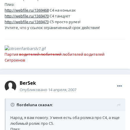
Плиз:
http://webfile.ru/1369468
С4 на коньках
http://webfile.ru/1369470
С4 танцует
http://webfile.ru/1369473
С5 просто рулез!
Учтите, что у ссылок ограниченный срок действия!
Партия
водителей-любителей
любителей водителей
Ситроенов
BerSek
Опубликовано
14 апреля, 2007
flordeluna сказал:
Народ, я вам помогу. У меня есть оба ролика про С4, а еще
любимый ролик про С5.
Плиз: