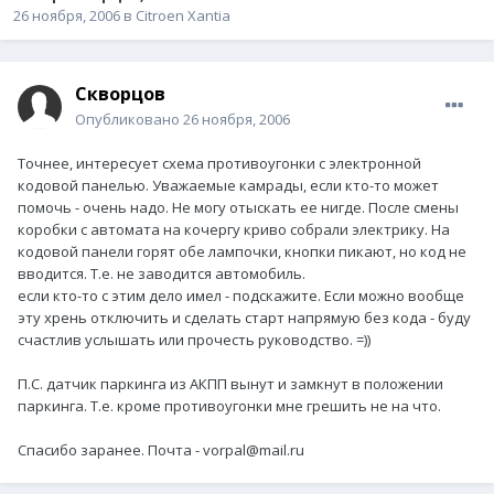
26 ноября, 2006
в
Citroen Xantia
Скворцов
Опубликовано
26 ноября, 2006
Точнее, интересует схема противоугонки с электронной
кодовой панелью. Уважаемые камрады, если кто-то может
помочь - очень надо. Не могу отыскать ее нигде. После смены
коробки с автомата на кочергу криво собрали электрику. На
кодовой панели горят обе лампочки, кнопки пикают, но код не
вводится. Т.е. не заводится автомобиль.
если кто-то с этим дело имел - подскажите. Если можно вообще
эту хрень отключить и сделать старт напрямую без кода - буду
счастлив услышать или прочесть руководство. =))
П.С. датчик паркинга из АКПП вынут и замкнут в положении
паркинга. Т.е. кроме противоугонки мне грешить не на что.
Спасибо заранее. Почта - vorpal@mail.ru