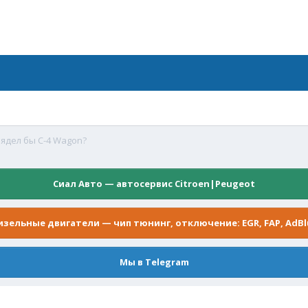
лядел бы С-4 Wagon?
Сиал Авто — автосервис Citroen|Peugeot
изельные двигатели — чип тюнинг, отключение: EGR, FAP, AdBl
Мы в Telegram