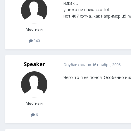
никак....
у пежо нет пикассо :lol:
нет 407 хэтча...как например ц5 :w
Местный
340
Speaker
Опубликовано
16 ноября, 2006
Чего-то я не понял. Особенно н
Местный
6