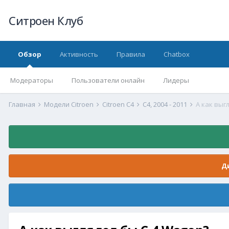
Ситроен Клуб
Обзор
Активность
Правила
Chatbox
Модераторы
Пользователи онлайн
Лидеры
Главная
Модели Citroen
Citroen C4
С4, 2004 - 2011
А как выг
Д