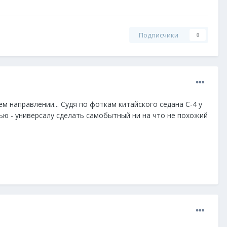
Подписчики
0
 направлении... Судя по фоткам китайского седана С-4 у
стью - универсалу сделать самобытный ни на что не похожий