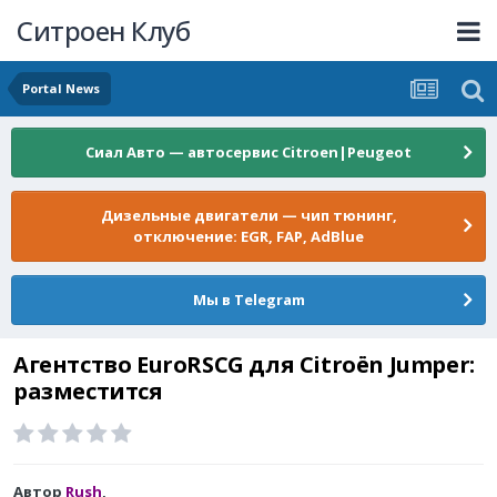
Ситроен Клуб
Portal News
Сиал Авто — автосервис Citroen|Peugeot
Дизельные двигатели — чип тюнинг,
отключение: EGR, FAP, AdBlue
Мы в Telegram
Агентство EuroRSCG для Citroën Jumper:
разместится
Автор
Rush
,