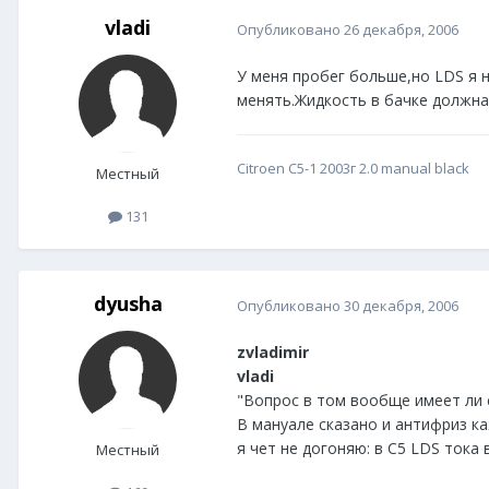
vladi
Опубликовано
26 декабря, 2006
У меня пробег больше,но LDS я 
менять.Жидкость в бачке должна
Citroen C5-1 2003г 2.0 manual black
Местный
131
dyusha
Опубликовано
30 декабря, 2006
zvladimir
vladi
"Вопрос в том вообще имеет ли с
В мануале сказано и антифриз ка
я чет не догоняю: в С5 LDS тока 
Местный