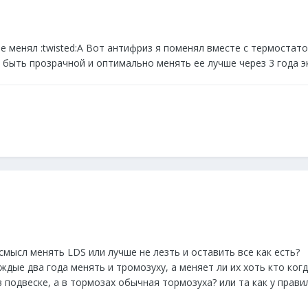
не менял :twisted:А Вот антифриз я поменял вместе с термоста
 быть прозрачной и оптимально менять ее лучше через 3 года э
мысл менять LDS или лучше не лезть и оставить все как есть?
ждые два года менять и тромозуху, а меняет ли их хоть кто когд
в подвеске, а в тормозах обычная тормозуха? или та как у прави