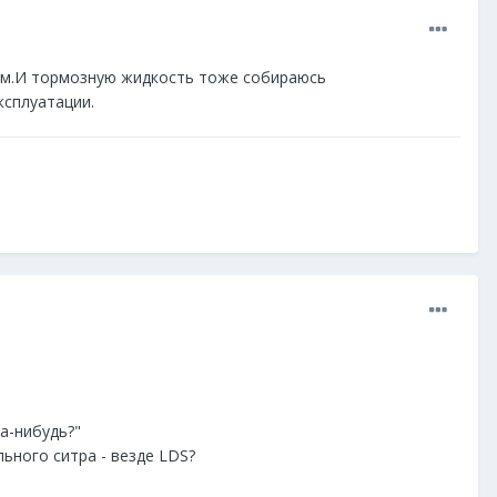
том.И тормозную жидкость тоже собираюсь
ксплуатации.
а-нибудь?"
льного ситра - везде LDS?