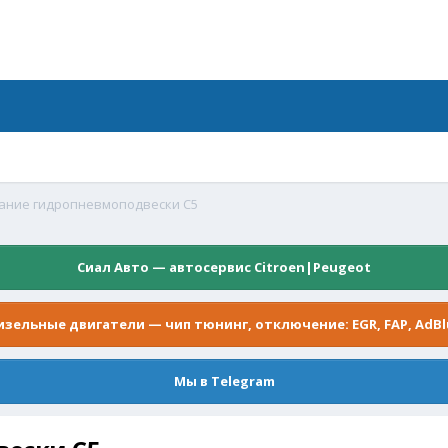
ание гидропневмоподвески С5
Сиал Авто — автосервис Citroen|Peugeot
изельные двигатели — чип тюнинг, отключение: EGR, FAP, AdBl
Мы в Telegram