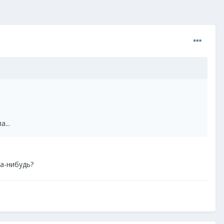
...
да-нибудь?