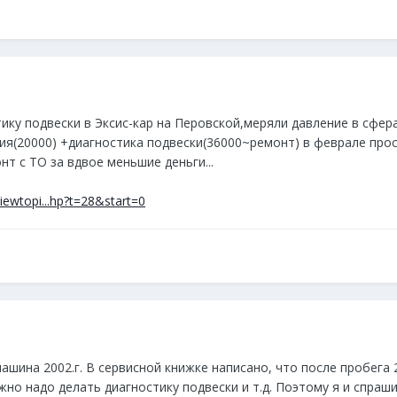
ику подвески в Эксис-кар на Перовской,меряли давление в сфер
ния(20000) +диагностика подвески(36000~ремонт) в феврале про
т с ТО за вдвое меньшие деньги...
iewtopi...hp?t=28&start=0
 машина 2002.г. В сервисной книжке написано, что после пробега
но надо делать диагностику подвески и т.д. Поэтому я и спраши