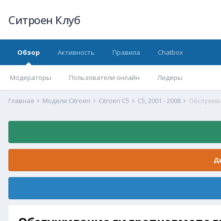
Ситроен Клуб
Обзор
Активность
Правила
Chatbox
Модераторы
Пользователи онлайн
Лидеры
Главная
Модели Citroen
Citroen C5
С5, 2001 - 2008
Обслужив
Д