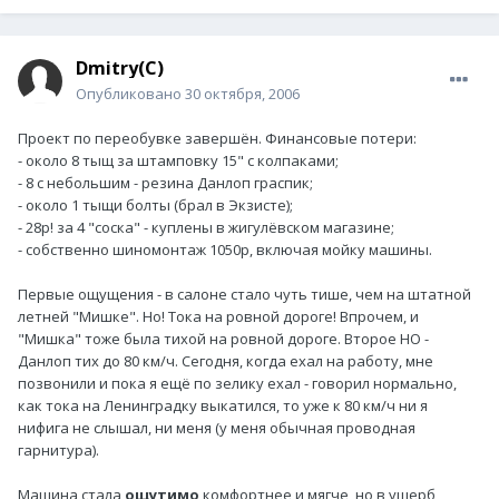
Dmitry(C)
Опубликовано
30 октября, 2006
Проект по переобувке завершён. Финансовые потери:
- около 8 тыщ за штамповку 15" с колпаками;
- 8 с небольшим - резина Данлоп граспик;
- около 1 тыщи болты (брал в Экзисте);
- 28р! за 4 "соска" - куплены в жигулёвском магазине;
- собственно шиномонтаж 1050р, включая мойку машины.
Первые ощущения - в салоне стало чуть тише, чем на штатной
летней "Мишке". Но! Тока на ровной дороге! Впрочем, и
"Мишка" тоже была тихой на ровной дороге. Второе НО -
Данлоп тих до 80 км/ч. Сегодня, когда ехал на работу, мне
позвонили и пока я ещё по зелику ехал - говорил нормально,
как тока на Ленинградку выкатился, то уже к 80 км/ч ни я
нифига не слышал, ни меня (у меня обычная проводная
гарнитура).
Машина стала
ощутимо
комфортнее и мягче, но в ущерб