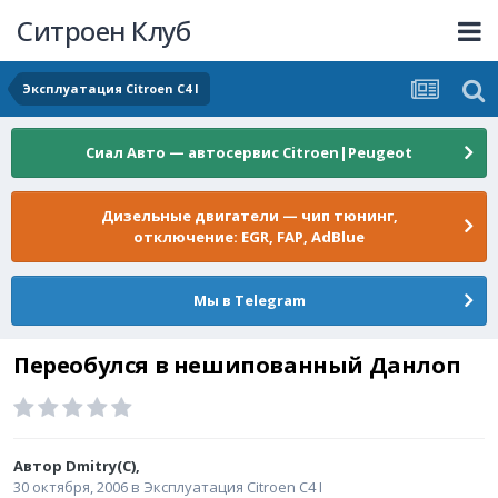
Ситроен Клуб
Эксплуатация Citroen C4 I
Сиал Авто — автосервис Citroen|Peugeot
Дизельные двигатели — чип тюнинг,
отключение: EGR, FAP, AdBlue
Мы в Telegram
Переобулся в нешипованный Данлоп
Автор
Dmitry(C)
,
30 октября, 2006
в
Эксплуатация Citroen C4 I