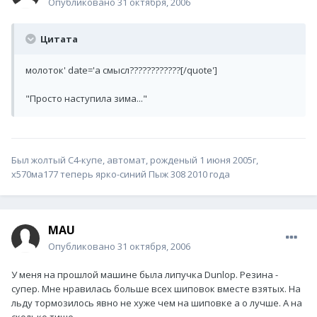
Опубликовано
31 октября, 2006
Цитата
молоток' date='а смысл????????????[/quote']
"Просто наступила зима..."
Был жолтый С4-купе, автомат, рожденый 1 июня 2005г,
х570ма177 теперь ярко-синий Пыж 308 2010 года
MAU
Опубликовано
31 октября, 2006
У меня на прошлой машине была липучка Dunlop. Резина -
супер. Мне нравилась больше всех шиповок вместе взятых. На
льду тормозилось явно не хуже чем на шиповке а о лучше. А на