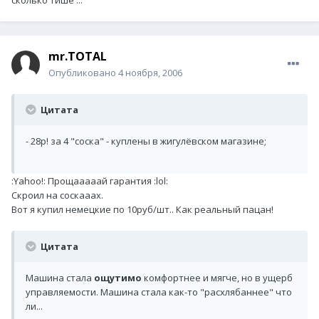
сколько тише ...
mr.TOTAL
Опубликовано
4 ноября, 2006
Цитата
- 28р! за 4 "соска" - куплены в жигулёвском магазине;
:Yahoo!: Прощааааай гарантия :lol:
Скроил на соскааах.
Вот я купил немецкие по 10руб/шт.. Как реальный пацан!
Цитата
Машина стала
ощутимо
комфортнее и мягче, но в ущерб
управляемости. Машина стала как-то "расхлябаннее" что
ли...