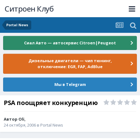
Ситроен Клуб
Portal News
Сиал Авто — автосервис Citroen|Peugeot
Дизельные двигатели — чип тюнинг,
отключение: EGR, FAP, AdBlue
Мы в Telegram
PSA поощряет конкуренцию
Автор
Oli
,
24 октября, 2006
в
Portal News