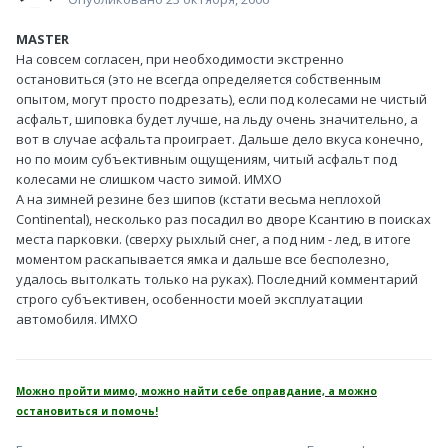
MASTER
На совсем согласен, при необходимости экстренно
остановиться (это не всегда определяется собственным
опытом, могут просто подрезать), если под колесами не чистый
асфальт, шиповка будет лучше, на льду очень значительно, а
вот в случае асфальта проиграет. Дальше дело вкуса конечно,
но по моим субъективным ощущениям, читый асфальт под
колесами не слишком часто зимой. ИМХО
А на зимней резине без шипов (кстати весьма неплохой
Continental), несколько раз посадил во дворе Ксантию в поисках
места парковки. (сверху рыхлый снег, а под ним - лед, в итоге
моментом раскапывается ямка и дальше все бесполезно,
удалось вытолкать только на руках). Последний комментарий
строго субъективен, особенности моей эксплуатации
автомобиля. ИМХО
Можно пройти мимо, можно найти себе оправдание, а можно
остановиться и помочь!