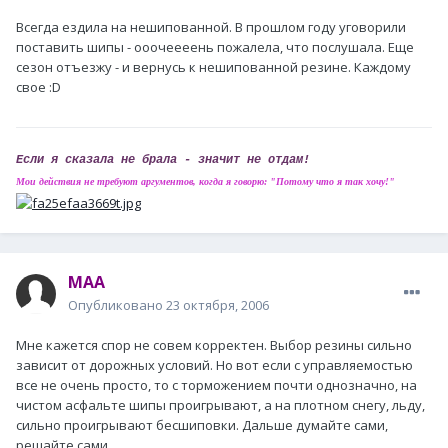
Всегда ездила на нешипованной. В прошлом году уговорили
поставить шипы - ооочеееень пожалела, что послушала. Еще
сезон отъезжу - и вернусь к нешипованной резине. Каждому
свое :D
Если я сказала не брала - значит не отдам!
Мои действия не требуют аргументов, когда я говорю: "Потому что я так хочу!"
MAA
Опубликовано
23 октября, 2006
Мне кажется спор не совем корректен. Выбор резины сильно
зависит от дорожных условий. Но вот если с управляемостью
все не очень просто, то с торможением почти однозначно, на
чистом асфальте шипы проигрывают, а на плотном снегу, льду,
сильно проигрывают бесшиповки. Дальше думайте сами,
решайте сами...