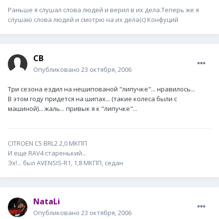
Раньше я слушал слова людей и верил в их дела.Теперь же я
слушаю слова людей и смотрю на их дела(с) Конфуций
СВ
Опубликовано
23 октября, 2006
Три сезона ездил на нешипованой "липучке"... нравилось...
В этом году придется на шипах... (такие колеса были с
машиной)... жаль... привык я к "липучке"...
CITROEN C5 BRL2 2,0 МКПП
И еще RAV4 старенький...
Эх!... был AVENSIS-R1, 1,8 МКПП, седан
NataLi
Опубликовано
23 октября, 2006