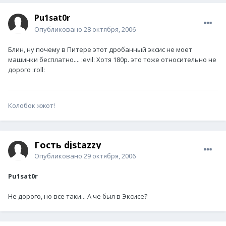
Pu1sat0r
Опубликовано
28 октября, 2006
Блин, ну почему в Питере этот дробанный эксис не моет
машинки бесплатно.... :evil: Хотя 180р. это тоже относительно не
дорого :roll:
Колобок жжот!
Гость djstazzy
Опубликовано
29 октября, 2006
Pu1sat0r
Не дорого, но все таки... А че был в Эксисе?