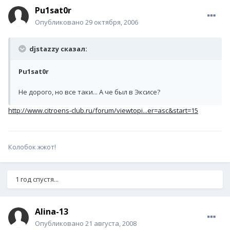
Pu1sat0r
Опубликовано
29 октября, 2006
djstazzy сказал:
Pu1sat0r
Не дорого, но все таки... А че был в Эксисе?
http://www.citroens-club.ru/forum/viewtopi...er=asc&start=15
Колобок жжот!
1 год спустя...
Alina-13
Опубликовано
21 августа, 2008