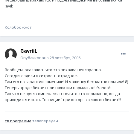
пешеходы шарахаются, и подрезальщики не высовываются
:evil:
Колобок жжот!
GavriiL
Опубликовано
28 октября, 2006
Вообщем, оказалось что это пикалка неисправна.
Сегодня ездили в ситроен - отрадное.
Там его по гарантии заменили! И машинку бесплатно помыли! 8)
Теперь вроде бикает при нажатии нормально! :Yahoo!:
Так что не зря я сомневался в точ что это нормально, когда
приходится искать "позиции" при которых клаксон бикает!!!
тв программа
телепередач