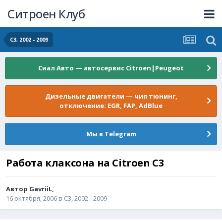
Ситроен Клуб
C3, 2002 - 2009
Сиал Авто — автосервис Citroen|Peugeot
Дизельные двигатели — чип тюнинг,
отключение: EGR, FAP, AdBlue
Мы в Telegram
Работа клаксона на Citroen C3
Автор
GavriiL
,
16 октября, 2006
в
C3, 2002 - 2009