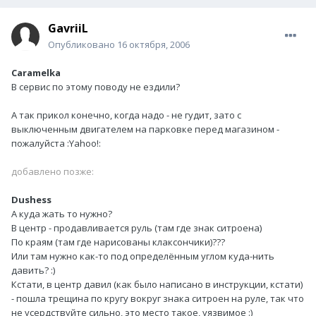
GavriiL
Опубликовано
16 октября, 2006
Caramelka
В сервис по этому поводу не ездили?
А так прикол конечно, когда надо - не гудит, зато с
выключенным двигателем на парковке перед магазином -
пожалуйста :Yahoo!:
добавлено позже:
Dushess
А куда жать то нужно?
В центр - продавливается руль (там где знак ситроена)
По краям (там где нарисованы клаксончики)???
Или там нужно как-то под определённым углом куда-нить
давить? :)
Кстати, в центр давил (как было написано в инструкции, кстати)
- пошла трещина по кругу вокруг знака ситроен на руле, так что
не усердствуйте сильно, это место такое, уязвимое :)