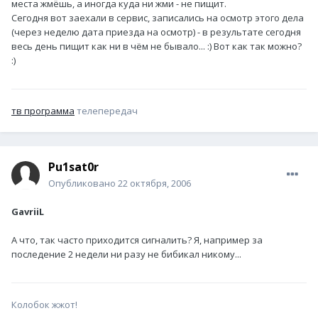
места жмёшь, а иногда куда ни жми - не пищит.
Сегодня вот заехали в сервис, записались на осмотр этого дела
(через неделю дата приезда на осмотр) - в результате сегодня
весь день пищит как ни в чём не бывало... :) Вот как так можно?
:)
тв программа
телепередач
Pu1sat0r
Опубликовано
22 октября, 2006
GavriiL
А что, так часто приходится сигналить? Я, например за
последение 2 недели ни разу не бибикал никому...
Колобок жжот!