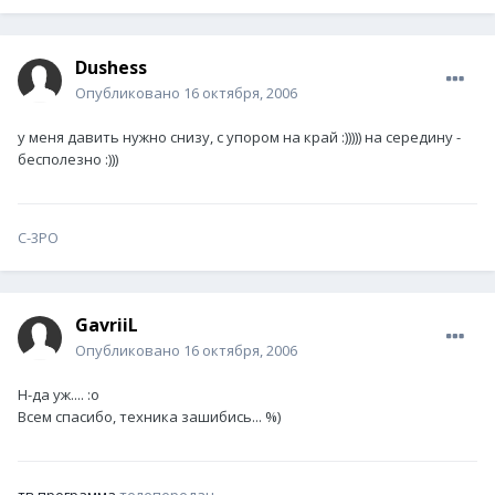
Dushess
Опубликовано
16 октября, 2006
у меня давить нужно снизу, с упором на край :))))) на середину -
бесполезно :)))
C-3PO
GavriiL
Опубликовано
16 октября, 2006
Н-да уж.... :o
Всем спасибо, техника зашибись... %)