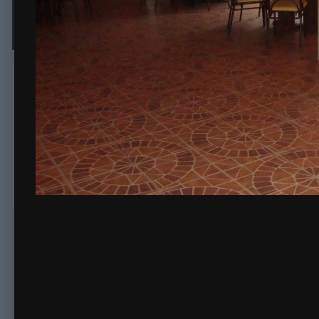
DSC04574
Автор
Flig
19 ноября, 2012
690 просмотров
Просмотр изображе
Комментариев нет