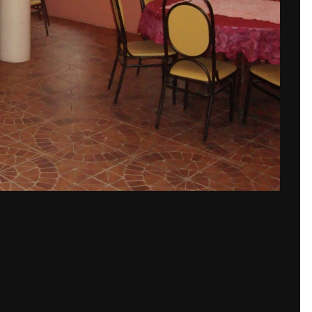
По
ний Flig