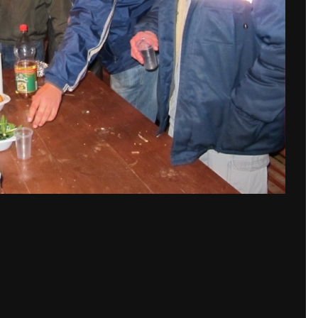
По
ений fark