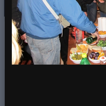
IMG 2471
Автор
fark
2 октября, 2011
956 просмотров
Просмотр изображ
Комментариев нет