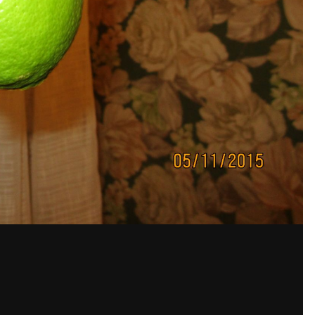
По
ений mms-spb