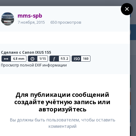
×
Регистрация
Уже зарегистрированы? Войти
mms-spb
7 ноября, 2015
650 просмотров
Сделано с Canon IXUS 155
ISO
4,8 mm
1/15
f
f/3.2
160
Активность
Просмотр полной EXIF информации
Для публикации сообщений
ue
создайте учётную запись или
авторизуйтесь
Вы должны быть пользователем, чтобы оставить
комментарий