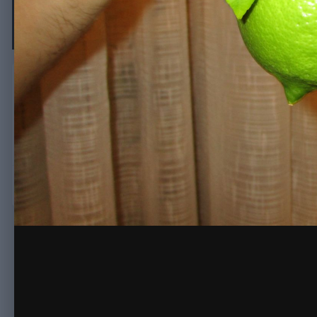
IMG 1462
Автор
mms-spb
7 ноября, 2015
650 просмотров
Просмотр изображ
Комментариев нет