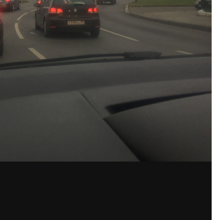
По
жений Александр83939