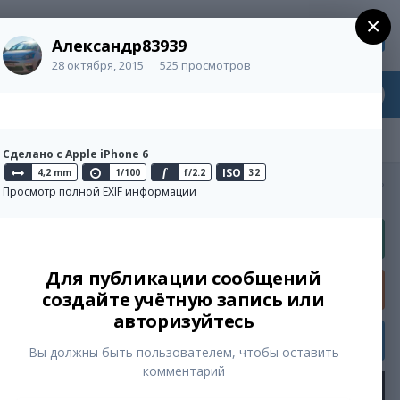
×
Регистрация
Уже зарегистрированы? Войти
Александр83939
28 октября, 2015
525 просмотров
Сделано с Apple iPhone 6
ISO
4,2 mm
1/100
f
f/2.2
32
Активность
Просмотр полной EXIF информации
Для публикации сообщений
ue
создайте учётную запись или
авторизуйтесь
Вы должны быть пользователем, чтобы оставить
комментарий