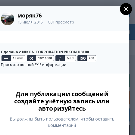
×
Регистрация
Уже зарегистрированы? Войти
моряк76
15 июля, 2015
801 просмотр
Сделано с NIKON CORPORATION NIKON D3100
ISO
18 mm
10/16000
f
f/6.3
400
Активность
Просмотр полной EXIF информации
Для публикации сообщений
ue
создайте учётную запись или
авторизуйтесь
Вы должны быть пользователем, чтобы оставить
комментарий