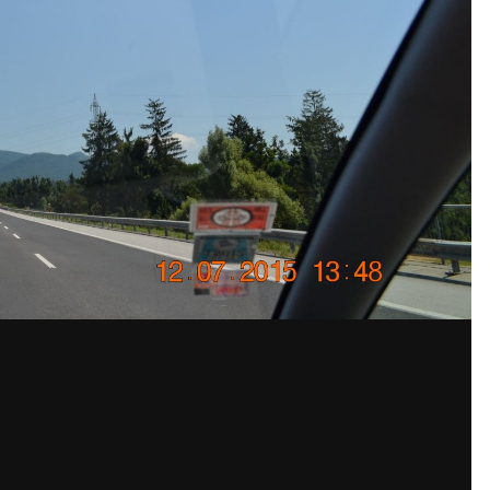
По
 моряк76