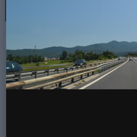
DSC 4648
Автор
моряк76
15 июля, 2015
801 просмотр
Просмотр изображений