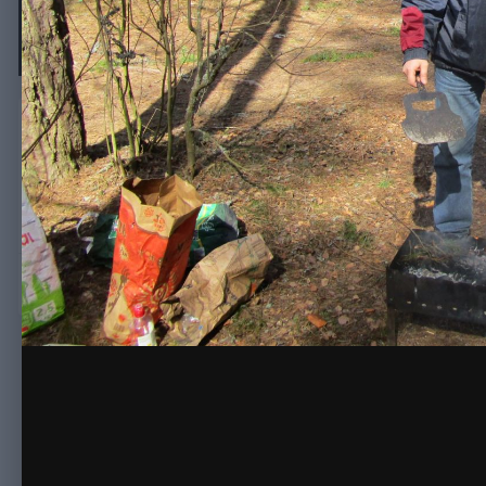
IMG 0423
Автор
mms-spb
26 апреля, 2015
670 просмотров
Просмотр изобра
Комментариев нет