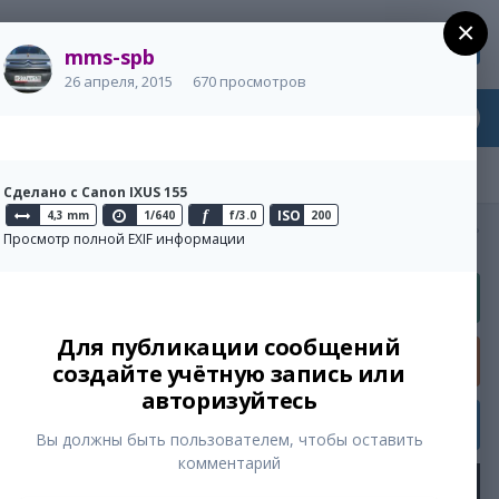
×
Регистрация
Уже зарегистрированы? Войти
mms-spb
26 апреля, 2015
670 просмотров
Сделано с Canon IXUS 155
ISO
4,3 mm
1/640
f
f/3.0
200
Активность
Просмотр полной EXIF информации
Для публикации сообщений
ue
создайте учётную запись или
авторизуйтесь
Вы должны быть пользователем, чтобы оставить
комментарий