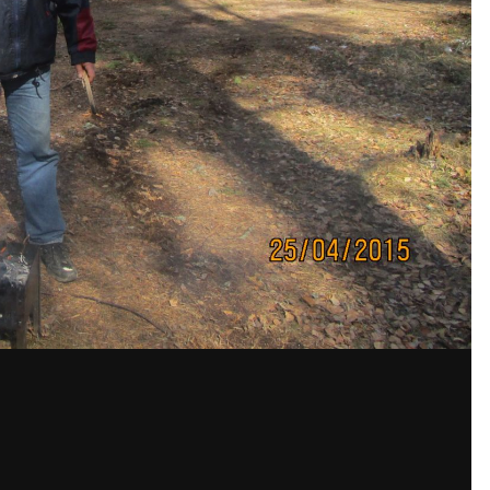
По
жений mms-spb