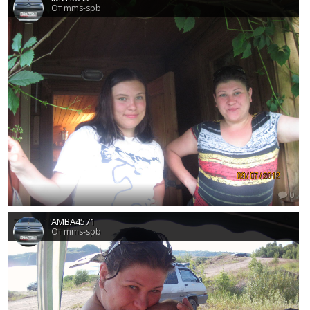
От mms-spb
0
AMBA4571
От mms-spb