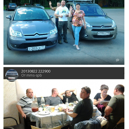
0
20130822 222900
От mms-spb