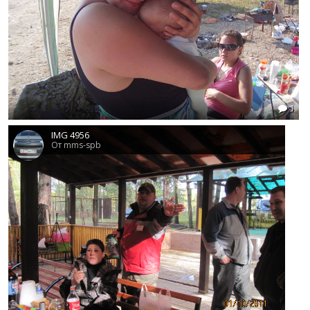
1
IMG 4956
От mms-spb