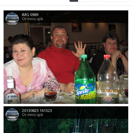
IMG 0989
От mms-spb
0
20130823 161323
От mms-spb